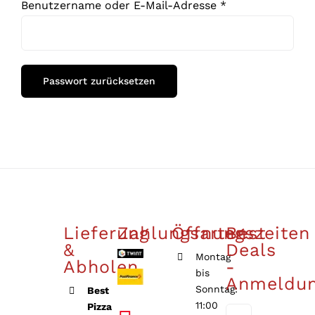
Erforderlich
Benutzername oder E-Mail-Adresse
*
Passwort zurücksetzen
Lieferung
Zahlungsarten
Öffnungszeiten
Best
&
Deals
Montag
Abholen
-
bis
Anmeldu
Sonntag:
Best
11:00
Pizza