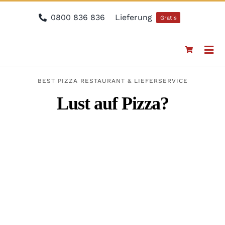
Zum
0800 836 836
Lieferung
Gratis
Inhalt
springen
Togg
Navi
BE
BEST PIZZA RESTAURANT & LIEFERSERVICE
Lust auf Pizza?
ON
ZU
RE
KO
ME