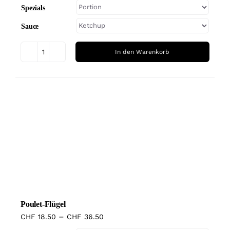
Produktseite
Spezials
gewählt
Sauce
werden
In den Warenkorb
Potatoes
Menge
Dieses
Produkt
weist
mehrere
Varianten
auf.
Die
Optionen
können
Poulet-Flügel
auf
–
CHF
18.50
CHF
36.50
der