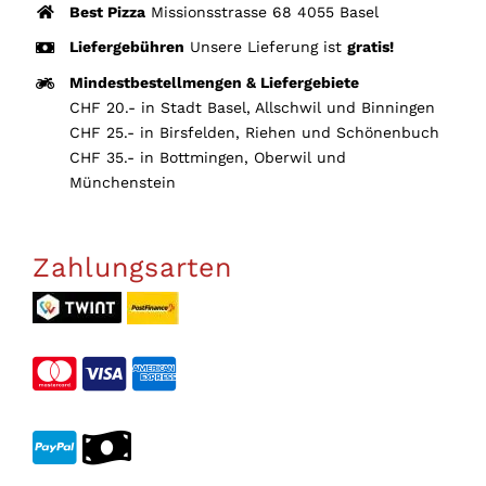
Best Pizza
Missionsstrasse 68 4055 Basel
auf
der
Liefergebühren
Unsere Lieferung ist
gratis!
Produktseite
Mindestbestellmengen & Liefergebiete
gewählt
CHF 20.- in Stadt Basel, Allschwil und Binningen
CHF 25.- in Birsfelden, Riehen und Schönenbuch
werden
CHF 35.- in Bottmingen, Oberwil und
Münchenstein
Zahlungsarten