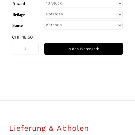
Produktseite
Anzahl
gewählt
Beilage
werden
Sauce
CHF
18.50
In den Warenkorb
Poulet-
Flügel
Dieses
Menge
Produkt
weist
mehrere
Varianten
auf.
Die
Optionen
Lieferung & Abholen
können