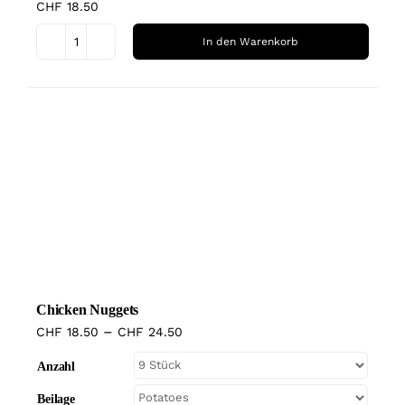
CHF
18.50
In den Warenkorb
Cevapcici
Menge
Dieses
Produkt
weist
mehrere
Varianten
auf.
Die
Optionen
können
Chicken Nuggets
auf
–
CHF
18.50
CHF
24.50
der
Produktseite
Anzahl
gewählt
Beilage