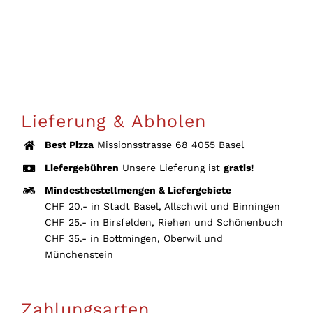
weist
mehrere
Varianten
auf.
Die
Optionen
Lieferung & Abholen
können
Best Pizza
Missionsstrasse 68 4055 Basel
auf
der
Liefergebühren
Unsere Lieferung ist
gratis!
Produktseite
Mindestbestellmengen & Liefergebiete
gewählt
CHF 20.- in Stadt Basel, Allschwil und Binningen
CHF 25.- in Birsfelden, Riehen und Schönenbuch
werden
CHF 35.- in Bottmingen, Oberwil und
Münchenstein
Zahlungsarten