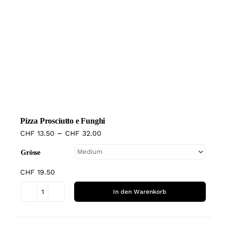
Produkt
weist
mehrere
Varianten
auf.
Die
Optionen
können
Pizza Prosciutto e Funghi
auf
–
CHF
13.50
CHF
32.00
der
Produktseite
Grösse
gewählt
CHF
19.50
werden
In den Warenkorb
Pizza
Prosciutto
Dieses
e