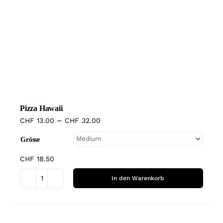
weist
mehrere
Varianten
auf.
Die
Optionen
können
Pizza Hawaii
auf
–
CHF
13.00
CHF
32.00
der
Produktseite
Grösse
gewählt
CHF
18.50
werden
In den Warenkorb
Pizza
Hawaii
Dieses
Menge
Produkt