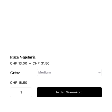
Produkt
Funghi
weist
Menge
mehrere
Varianten
auf.
Die
Optionen
können
Pizza Vegetaria
auf
–
CHF
13.00
CHF
31.50
der
Produktseite
Grösse
gewählt
CHF
18.50
werden
In den Warenkorb
Pizza
Vegetaria
Dieses
Menge
Produkt